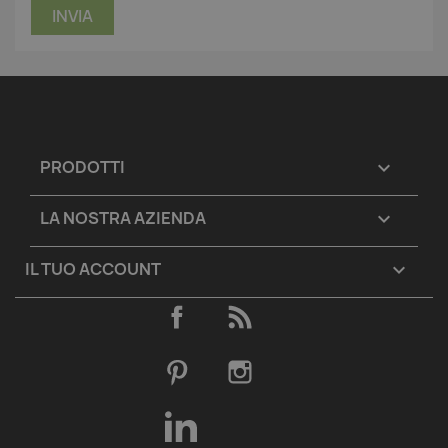
PRODOTTI

LA NOSTRA AZIENDA

IL TUO ACCOUNT

Facebook
Rss
Pinterest
Instagram
LinkedIn