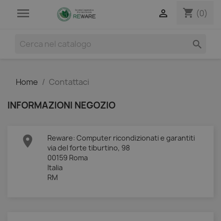

shopping_cart

(0)

Home
Contattaci
INFORMAZIONI NEGOZIO

Reware: Computer ricondizionati e garantiti
via del forte tiburtino, 98
00159 Roma
Italia
RM