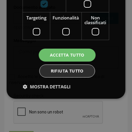
Documento allegato
Targeting
Funzionalità
Non
SCEGLI FILE
classificati
opzionale
Messaggio
ACCETTA TUTTO
RIFIUTA TUTTO
Accetto le condizioni generali e la politica di
riservatezza
MOSTRA DETTAGLI
Security check