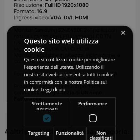
Risoluzione:
FullHD 1920x1080
Formato:
16:9
Ingressi video:
VGA, DVI, HDMI
Monitor Samsung S24E450F, 24" pollici con
×
retroilluminazione LED, pannello LCD TN,
Questo sito web utilizza
risoluzione FullHD 1920x1080 pixel.
cookie
Ingressi video VGA, DVI-D, HDMI
Monitor regolabile in altezza, inclinazione, e
Questo sito utilizza i cookie per migliorare
con possibilita' di ruotare di 90 gradi.
l'esperienza dell'utente. Utilizzando il
Fornito di cavo di alimentazione e cavo VGA.
nostro sito web acconsenti a tutti i cookie
in conformità con la nostra Politica sui
Prodotto usato, pannello in perfette
cookie.
Leggi di più
condizioni,
con garanzia di UN anno.
Fatturabile.
Strettamente
Performance
necessari
4 altri prodotti della stessa categoria:
Targeting
Funzionalità
Non
classificati