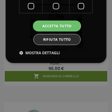
ACCETTA TUTTO
RIFIUTA TUTTO
MOSTRA DETTAGLI
Monitor LCD 24" Dell U2415 Led IPS FullHD 1920x1200
HDMI...
95,00 €

AGGIUNGI AL CARRELLO