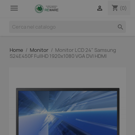

shopping_cart

(0)

Home
Monitor
Monitor LCD 24" Samsung
S24E450F FullHD 1920x1080 VGA DVI HDMI