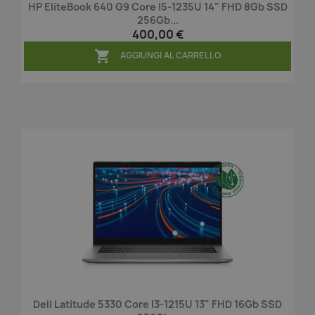
HP EliteBook 640 G9 Core I5-1235U 14" FHD 8Gb SSD
256Gb...
400,00 €

AGGIUNGI AL CARRELLO
Dell Latitude 5330 Core I3-1215U 13" FHD 16Gb SSD