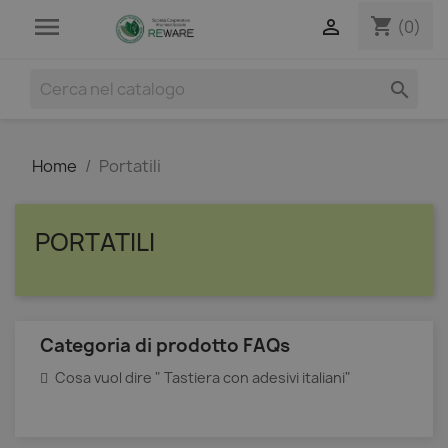

shopping_cart

(0)

Home
Portatili
PORTATILI
Categoria di prodotto FAQs
Cosa vuol dire " Tastiera con adesivi italiani"