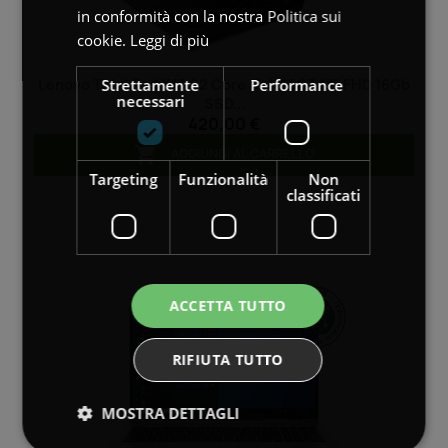
in conformità con la nostra Politica sui
cookie.
Leggi di più
Strettamente
Performance
Lenovo ThinkPad X13 G2 Core I7-1165G7 13" FHD 16Gb
necessari
SSD...
420,00 €

AGGIUNGI AL CARRELLO
Targeting
Funzionalità
Non
classificati
ACCETTA TUTTO
RIFIUTA TUTTO
MOSTRA DETTAGLI