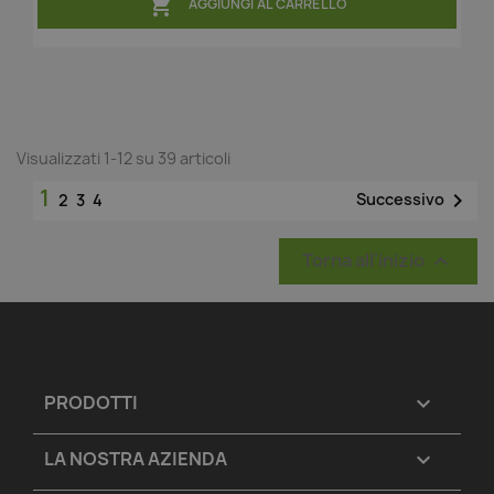

AGGIUNGI AL CARRELLO
Visualizzati 1-12 su 39 articoli
1

Successivo
2
3
4
Torna all'inizio

PRODOTTI

LA NOSTRA AZIENDA
