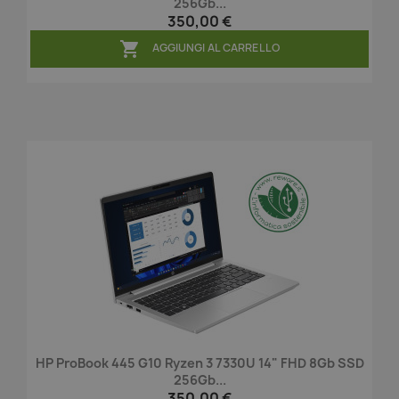
256Gb...
350,00 €

AGGIUNGI AL CARRELLO
HP ProBook 445 G10 Ryzen 3 7330U 14" FHD 8Gb SSD
256Gb...
350,00 €