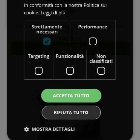
in conformità con la nostra Politica sui
cookie.
Leggi di più
Strettamente
Performance
Dell Latitude 5520 Core I7-1185G7 15.6" FHD 16Gb
necessari
SSD...
480,00 €

AGGIUNGI AL CARRELLO
Targeting
Funzionalità
Non
classificati
ACCETTA TUTTO
RIFIUTA TUTTO
MOSTRA DETTAGLI