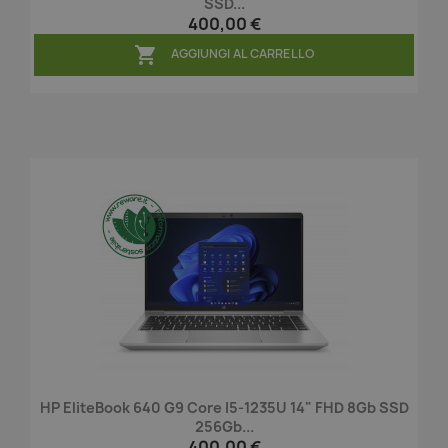
SSD...
400,00 €

AGGIUNGI AL CARRELLO
HP EliteBook 640 G9 Core I5-1235U 14" FHD 8Gb SSD
256Gb...
400,00 €