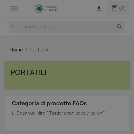

shopping_cart

(0)

Home
Portatili
PORTATILI
Categoria di prodotto FAQs
Cosa vuol dire " Tastiera con adesivi italiani"