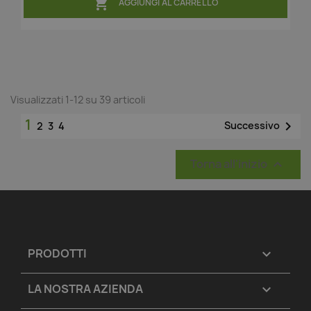

AGGIUNGI AL CARRELLO
Visualizzati 1-12 su 39 articoli
1

Successivo
2
3
4
Torna all'inizio

PRODOTTI

LA NOSTRA AZIENDA
