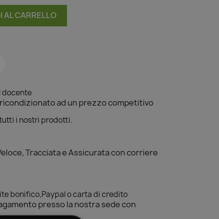
I AL CARRELLO
l docente
icondizionato ad un prezzo competitivo
tti i nostri prodotti.
Veloce, Tracciata e Assicurata con corriere
e bonifico,Paypal o carta di credito
e pagamento presso la nostra sede con