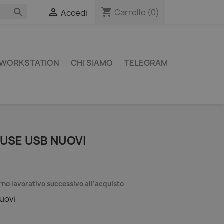
shopping_cart


Carrello
(0)
Accedi
WORKSTATION
CHI SIAMO
TELEGRAM
OUSE USB NUOVI
orno lavorativo successivo all'acquisto
uovi