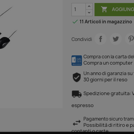

AGGIUNG

11 Articoli
in magazzino
Condividi
Compra con la carta de
Compra un computer r
Un anno di garanzia su tu
30 giorni per il reso
Spedizione gratuita: 
espresso
Pagamento sicuro tramit
Possibilità di ritiro 
contanti o carte