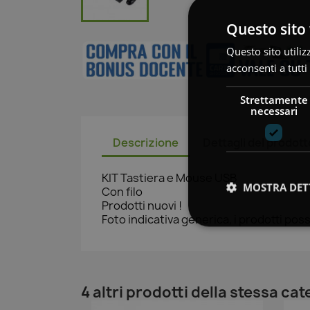
Questo sito 
Questo sito utiliz
acconsenti a tutti
Strettamente
necessari
Descrizione
Dettagli del prodott
KIT Tastiera e Mouse USB
MOSTRA DET
Con filo
Prodotti nuovi !
Foto indicativa generica, i prodotti po
4 altri prodotti della stessa cat