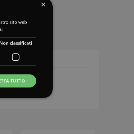
×
ostro sito web
iù
Non classificati
ETTA TUTTO