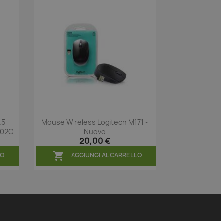
.5
Mouse Wireless Logitech M171 -
Anteprima

302C
Nuovo
20,00 €

LO
AGGIUNGI AL CARRELLO