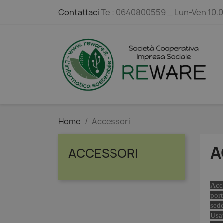
Contattaci
Tel: 0640800559 _ Lun-Ven 10.
Home
Accessori
A
ACCESSORI
Acce
port
sed
Usat