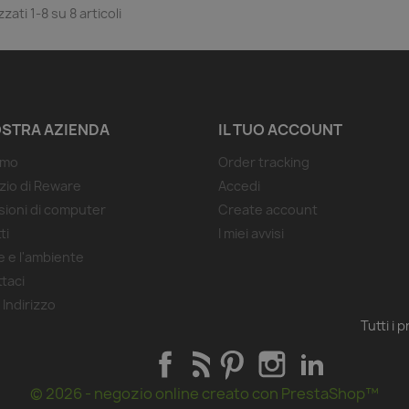
zzati 1-8 su 8 articoli
OSTRA AZIENDA
IL TUO ACCOUNT
amo
Order tracking
ozio di Reware
Accedi
sioni di computer
Create account
ti
I miei avvisi
 e l'ambiente
taci
 Indirizzo
Tutti i 
Facebook
Rss
Pinterest
Instagram
LinkedIn
© 2026 - negozio online creato con PrestaShop™