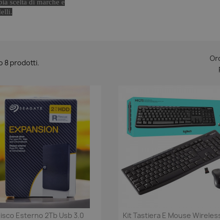
ia scelta di marche e
lli.
Or
o 8 prodotti.
isco Esterno 2Tb Usb 3.0
Kit Tastiera E Mouse Wireles
Anteprima
Anteprima

