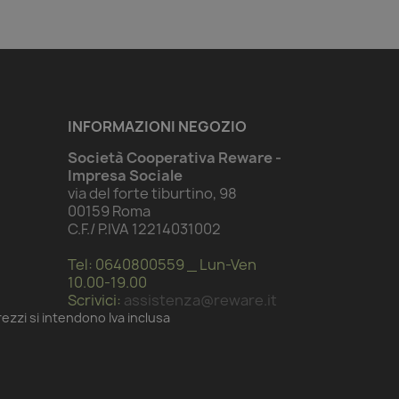
INFORMAZIONI NEGOZIO
Società Cooperativa Reware -
Impresa Sociale
via del forte tiburtino, 98
00159 Roma
C.F./ P.IVA 12214031002
Tel: 0640800559 _ Lun-Ven
10.00-19.00
Scrivici:
assistenza@reware.it
prezzi si intendono Iva inclusa