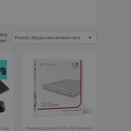
dina

Prezzo, dal più caro al meno caro
per:
s Usb
Masterizzatore DVD-RW Esterno
Anteprima
