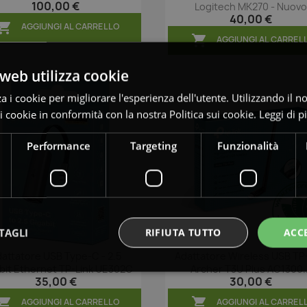
100,00 €
Logitech MK270 - Nuov
40,00 €

AGGIUNGI AL CARRELLO

AGGIUNGI AL CARREL
web utilizza cookie
za i cookie per migliorare l'esperienza dell'utente. Utilizzando il n
 i cookie in conformità con la nostra Politica sui cookie.
Leggi di p
Performance
Targeting
Funzionalità
TAGLI
RIFIUTA TUTTO
ACC
attatore USB Type-C - 2.5
Adattatore Wireless USB TP
Anteprima
Anteprima


bit Ethernet TP-Link UE302C
Archer T3U Plus AC1300..
35,00 €
30,00 €


AGGIUNGI AL CARRELLO
AGGIUNGI AL CARREL