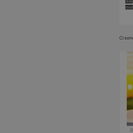
Amp
mode
Ci son
D