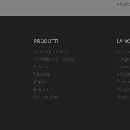
Visuali
PRODOTTI
LA N
Consegna e ritiro
Chi si
Condizioni di vendita
Il neg
Privacy
Dismis
Desktop
Proget
Portatili
Reware
Monitor
Contat
Workstation
Orari e