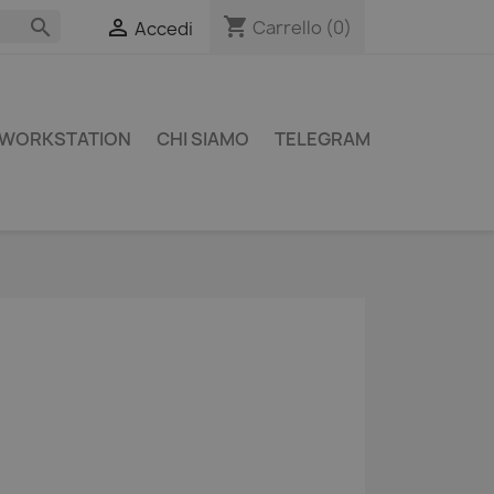
shopping_cart


Carrello
(0)
Accedi
WORKSTATION
CHI SIAMO
TELEGRAM