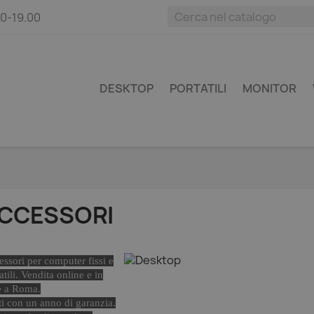
00-19.00
DESKTOP
PORTATILI
MONITOR
CCESSORI
ssori per computer fissi e
atili. Vendita online e in
e a Roma.
i con un anno di garanzia.