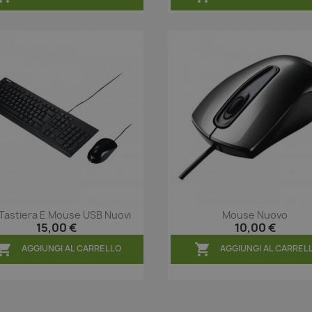
 Tastiera E Mouse USB Nuovi
Mouse Nuovo
Anteprima
Anteprima


15,00 €
10,00 €


AGGIUNGI AL CARRELLO
AGGIUNGI AL CARREL