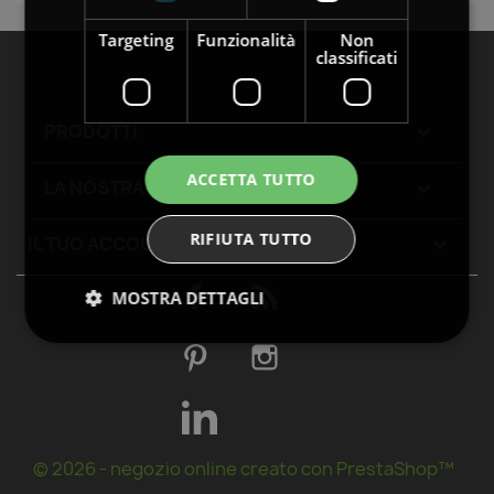
Targeting
Funzionalità
Non
classificati
PRODOTTI

ACCETTA TUTTO
LA NOSTRA AZIENDA

RIFIUTA TUTTO
IL TUO ACCOUNT

Facebook
Rss
MOSTRA DETTAGLI
Pinterest
Instagram
LinkedIn
© 2026 - negozio online creato con PrestaShop™