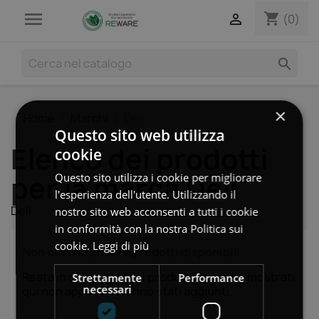

shopping_cart

(0)

×
Home
Marchi
Dell
Questo sito web utilizza
Elenco dei prodotti
cookie
Questo sito utilizza i cookie per migliorare
per la marca Dell
l'esperienza dell'utente. Utilizzando il
Dell
nostro sito web acconsenti a tutti i cookie
in conformità con la nostra Politica sui
cookie.
Leggi di più
Non ci sono ancora prodotti disponibili
Resta in contatto! Altri prodotti verranno mostrati
Strettamente
Performance
necessari
qui non appena saranno stati aggiunti.