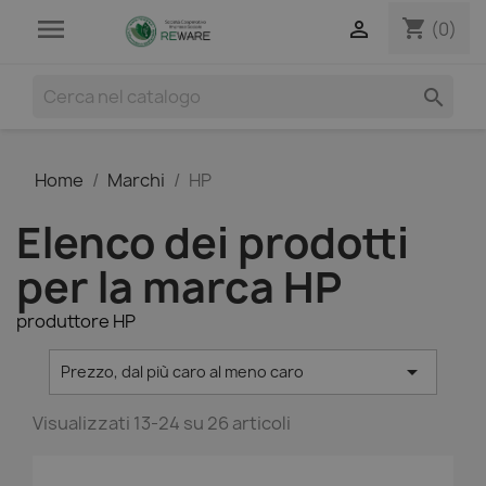

shopping_cart

(0)

Home
Marchi
HP
Elenco dei prodotti
per la marca HP
produttore HP

Prezzo, dal più caro al meno caro
Visualizzati 13-24 su 26 articoli