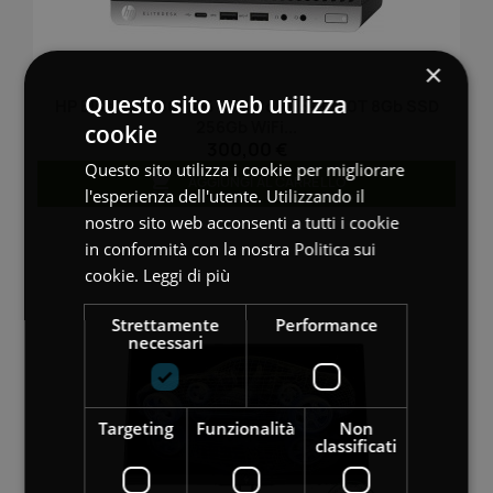
×
Questo sito web utilizza
HP EliteDesk 800 G5 Mini Core I5-9500T 8Gb SSD
256Gb WiFi...
cookie
300,00 €
Questo sito utilizza i cookie per migliorare

AGGIUNGI AL CARRELLO
l'esperienza dell'utente. Utilizzando il
nostro sito web acconsenti a tutti i cookie
in conformità con la nostra Politica sui
cookie.
Leggi di più
Strettamente
Performance
necessari
Targeting
Funzionalità
Non
classificati