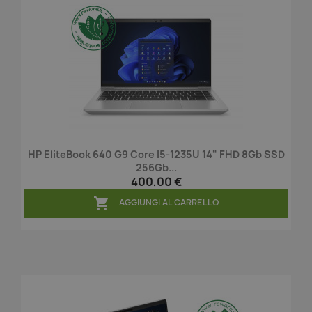
HP EliteBook 640 G9 Core I5-1235U 14" FHD 8Gb SSD
256Gb...
400,00 €

AGGIUNGI AL CARRELLO