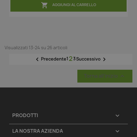

AGGIUNGI AL CARRELLO
Visualizzati 13-24 su 26 articoli
2

1
3

Precedente
Successivo
Torna all'inizio

PRODOTTI

LA NOSTRA AZIENDA
