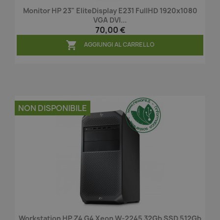
Monitor HP 23" EliteDisplay E231 FullHD 1920x1080
VGA DVI...
70,00 €

AGGIUNGI AL CARRELLO
NON DISPONIBILE
Workstation HP Z4 G4 Xeon W-2245 32Gb SSD 512Gb