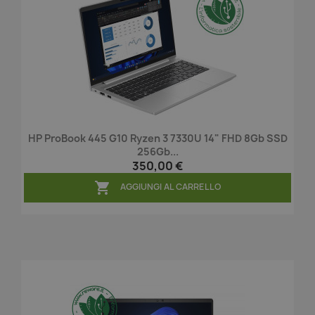
HP ProBook 445 G10 Ryzen 3 7330U 14" FHD 8Gb SSD
256Gb...
350,00 €

AGGIUNGI AL CARRELLO