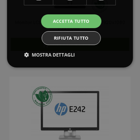
ACCETTA TUTTO
Monitor LCD 23" IPS HP Z23n G2 FullHD 1920x1080
VGA HDMI...
90,00 €
RIFIUTA TUTTO

AGGIUNGI AL CARRELLO
MOSTRA DETTAGLI