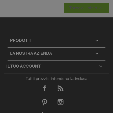
Torna all'inizio

PRODOTTI

LA NOSTRA AZIENDA

IL TUO ACCOUNT

Tutti i prezzi si intendono Iva inclusa
Facebook
Rss
Pinterest
Instagram